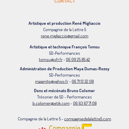
CONTACT
Artistique et production René Migliaccio
Compagnie de la Lettre 5
rene.migliaccio@gmail.com
Artistique et technique François Tomsu
5D-Performances
tomsu@sfr.fr
-
06 09 25 85 42
Administration de Production Maya Dumas-Rozoy
5D-Performances
maiamtp@yahoo.fr
-
06 71 13 32 08
Dons et mécénats Bruno Colomer
Trésorier de 5D - Performances
b.colomer@etik.com
-
06 63 67 71 08
Compagnie de la Lettre 5 -
compagniedelalettre5.com