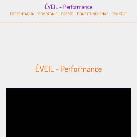
ÉVEIL - Performance
PRÉSENTATION
::
COMPAGNIE
::
PRESSE
::
DONS ET MECENAT
::
CONTACT
ÉVEIL - Performance