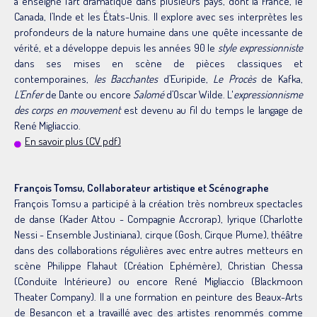
a enseigné l’art dramatique dans plusieurs pays, dont la France, le
Canada, l’Inde et les États-Unis. Il explore avec ses interprètes les
profondeurs de la nature humaine dans une quête incessante de
vérité, et a développe depuis les années 90 le
style expressionniste
dans ses mises en scène de pièces classiques et
contemporaines,
les Bacchantes
d’Euripide,
Le Procès
de Kafka,
L’Enfer
de Dante ou encore
Salomé
d’Oscar Wilde. L'
expressionnisme
des corps en mouvement
est devenu au fil du temps le langage de
René Migliaccio.
En savoir plus (CV pdf)
François Tomsu, Collaborateur artistique et Scénographe
François Tomsu a participé à la création très nombreux spectacles
de danse (Kader Attou - Compagnie Accrorap), lyrique (Charlotte
Nessi - Ensemble Justiniana), cirque (Gosh, Cirque Plume), théâtre
dans des collaborations régulières avec entre autres metteurs en
scène Philippe Flahaut (Création Ephémère), Christian Chessa
(Conduite Intérieure) ou encore René Migliaccio (Blackmoon
Theater Company). Il a une formation en peinture des Beaux-Arts
de Besançon et a travaillé avec des artistes renommés comme